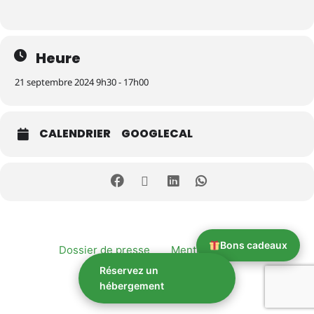
Heure
21 septembre 2024 9h30 - 17h00
CALENDRIER
GOOGLECAL
Bons cadeaux
Dossier de presse
Mentions légales
Réservez un
Règlement intérieur et cgv
hébergement
Politique de confidentialité